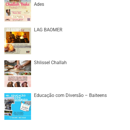
Ades
LAG BAOMER
Shlissel Challah
Educação com Diversão – Baiteens