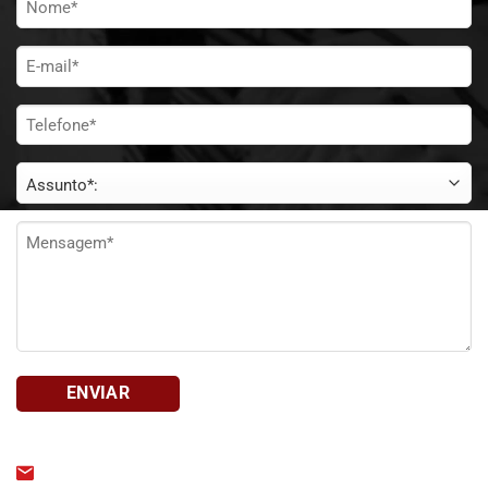
Nome
*
E-
mail
*
Telefone
*
Assunto
*
Mensagem
*
bait@bait.org.br