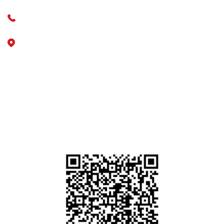
+55 (11) 3828-1212
R. Baronesa de Itu, 438 - Higienópolis, São Paulo - SP -
CEP
01231-000
Doe para o BAIT
Acesse o aplicativo do seu banco, selecione "
PIX
", clique
em "
Pagar QR code
" e aponte a câmera do celular para a
imagem abaixo: