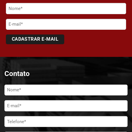
Nome
(obrigatório)
E-
mail
Contato
Nome
*
E-
mail
*
Telefone
*