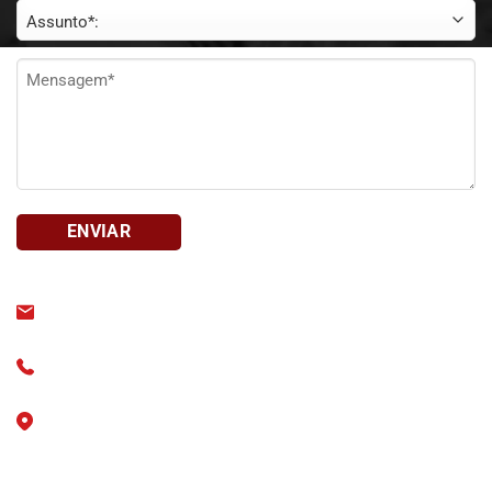
Assunto
*
Mensagem
*
bait@bait.org.br
+55 (11) 3828-1212
R. Baronesa de Itu, 438 - Higienópolis, São Paulo - SP -
CEP
01231-000