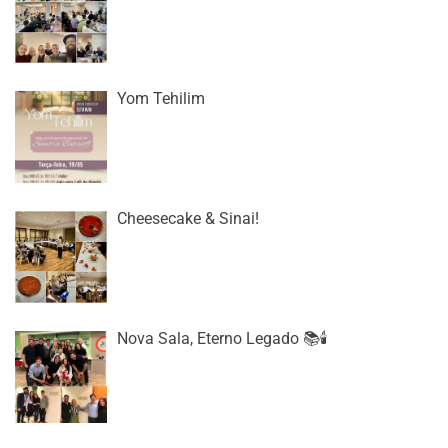
Yom Tehilim
Cheesecake & Sinai!
Nova Sala, Eterno Legado 📚🕯️