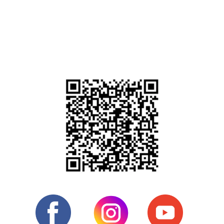
Doe para o BAIT
Acesse o aplicativo do seu banco, selecione "
PIX
", clique
em "
Pagar QR code
" e aponte a câmera do celular para a
imagem abaixo: