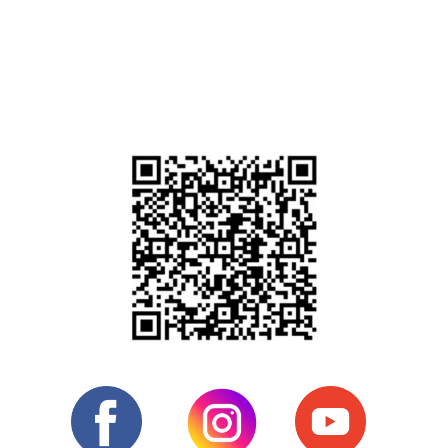
Doe para o BAIT
Acesse o aplicativo do seu banco, selecione "
PIX
", clique
em "
Pagar QR code
" e aponte a câmera do celular para a
imagem abaixo: