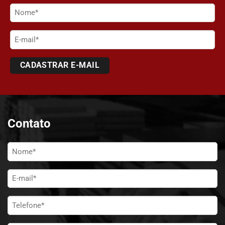
Nome
(obrigatório)
E-
mail
Contato
Nome
*
E-
mail
*
Telefone
*