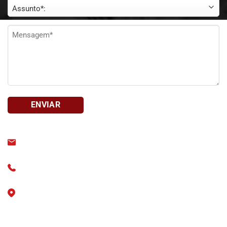
Assunto
*
Mensagem
*
bait@bait.org.br
+55 (11) 3828-1212
R. Baronesa de Itu, 438 - Higienópolis, São Paulo - SP -
CEP
01231-000