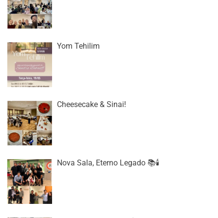
Yom Tehilim
Cheesecake & Sinai!
Nova Sala, Eterno Legado 📚🕯️