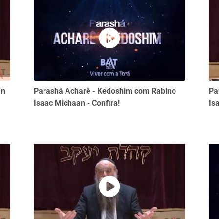
an
Parashá Acharê - Kedoshim com Rabino
Pa
Isaac Michaan - Confira!
Is