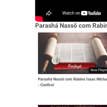
Parashá Nassô com Rabin
Now Playi
Parashá Nassô com Rabino Isaac Mich
- Confira!