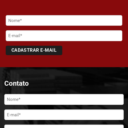
Nome
(obrigatório)
E-
mail
Contato
Nome
*
E-
mail
*
Telefone