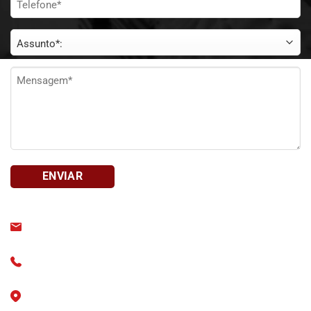
*
Assunto
*
Mensagem
*
bait@bait.org.br
+55 (11) 3828-1212
R. Baronesa de Itu, 438 - Higienópolis, São Paulo - SP -