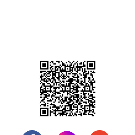
CEP
01231-000
Doe para o BAIT
Acesse o aplicativo do seu banco, selecione "
PIX
", clique
em "
Pagar QR code
" e aponte a câmera do celular para a
imagem abaixo: