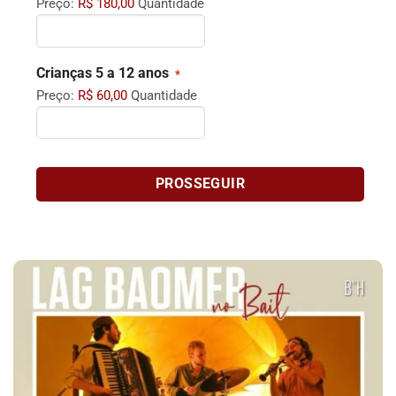
Preço:
R$ 180,00
Quantidade
Quantidade
Crianças 5 a 12 anos
*
Preço:
R$ 60,00
Quantidade
PROSSEGUIR